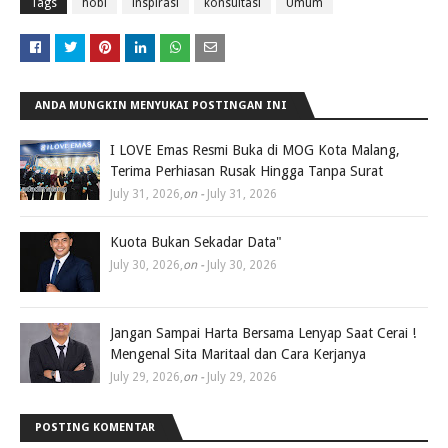
Tags
hobi
inspirasi
konsultasi
Umum
ANDA MUNGKIN MENYUKAI POSTINGAN INI
I LOVE Emas Resmi Buka di MOG Kota Malang,
Terima Perhiasan Rusak Hingga Tanpa Surat
July 31, 2026
,
on -
July 31, 2026
Kuota Bukan Sekadar Data"
July 30, 2026
,
on -
July 30, 2026
Jangan Sampai Harta Bersama Lenyap Saat Cerai !
Mengenal Sita Maritaal dan Cara Kerjanya
July 29, 2026
,
on -
July 29, 2026
POSTING KOMENTAR