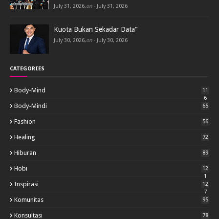
July 31, 2026
,
on -
July 31, 2026
Kuota Bukan Sekadar Data"
July 30, 2026
,
on -
July 30, 2026
CATEGORIES
Body-Mind
11
6
Body-Mindi
65
Fashion
56
Healing
72
Hiburan
89
Hobi
12
1
Inspirasi
12
7
Komunitas
95
Konsultasi
78