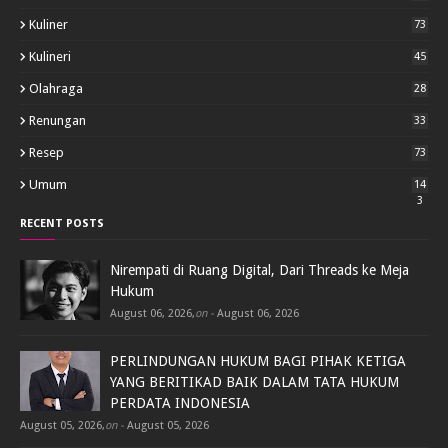
Kuliner
73
Kulineri
45
Olahraga
28
Renungan
33
Resep
73
Umum
14
3
RECENT POSTS
Nirempati di Ruang Digital, Dari Threads ke Meja
Hukum
August 06, 2026
,
on -
August 06, 2026
PERLINDUNGAN HUKUM BAGI PIHAK KETIGA
YANG BERITIKAD BAIK DALAM TATA HUKUM
PERDATA INDONESIA
August 05, 2026
,
on -
August 05, 2026