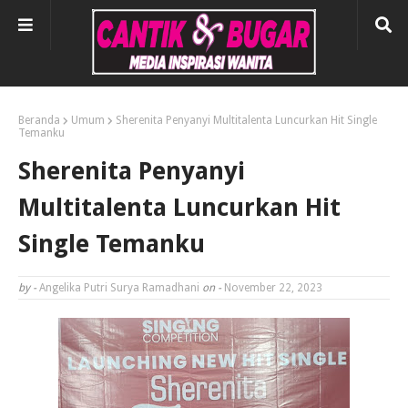
Beranda
Umum
Sherenita Penyanyi Multitalenta Luncurkan Hit Single
Temanku
Sherenita Penyanyi
Multitalenta Luncurkan Hit
Single Temanku
by -
Angelika Putri Surya Ramadhani
on -
November 22, 2023