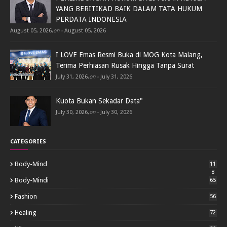
YANG BERITIKAD BAIK DALAM TATA HUKUM
PERDATA INDONESIA
August 05, 2026
,
on -
August 05, 2026
I LOVE Emas Resmi Buka di MOG Kota Malang,
Terima Perhiasan Rusak Hingga Tanpa Surat
July 31, 2026
,
on -
July 31, 2026
Kuota Bukan Sekadar Data"
July 30, 2026
,
on -
July 30, 2026
CATEGORIES
Body-Mind
11
8
Body-Mindi
65
Fashion
56
Healing
72