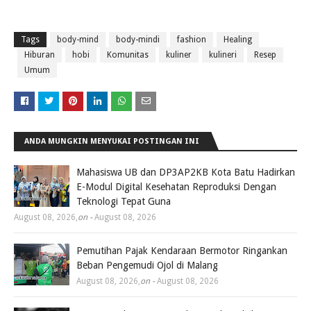
Tags
body-mind
body-mindi
fashion
Healing
Hiburan
hobi
Komunitas
kuliner
kulineri
Resep
Umum
ANDA MUNGKIN MENYUKAI POSTINGAN INI
Mahasiswa UB dan DP3AP2KB Kota Batu Hadirkan
E-Modul Digital Kesehatan Reproduksi Dengan
Teknologi Tepat Guna
August 08, 2026
,
on -
August 08, 2026
Pemutihan Pajak Kendaraan Bermotor Ringankan
Beban Pengemudi Ojol di Malang
August 08, 2026
,
on -
August 08, 2026