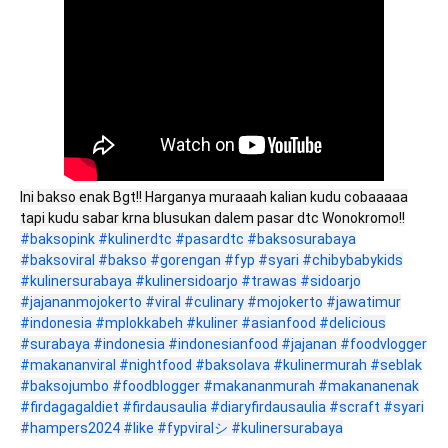
Ini bakso enak Bgt!! Harganya muraaah kalian kudu cobaaaaa
tapi kudu sabar krna blusukan dalem pasar dtc Wonokromo!!
#baksopink
#kulinerdtc
#pasardtc
#baksosurabaya
#baksoviral
#bakso
#gorengan
#fyp
#syari
#chibybabykids
#kulinersurabaya
#kulinersidoarjo
#trawas
#sidoarjo
#jajananmojokerto
#viral
#culinary
#mojokerto
#jawatimur
#indonesia
#mplokkabeh
#kuliner
#asianfood
#delicious
#surabaya
#indonesia
#indonesianfood
#jajanan
#foodvlogger
#makananviral
#nightfood
#baksolava
#kulinermurah
#seblak
#baksojumbo
#foodblogger
#makananmurah
#makananenak
#firdagagaldiet
#firdausaulia
#diaryfirdausaulia
#scraft
#syari
#hampers2024
#like
#fypviralシ
#kulinersurabaya