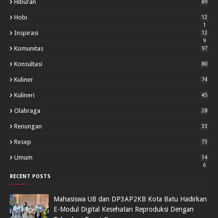
Hiburan
89
Hobi
12
1
Inspirasi
12
9
Komunitas
97
Konsultasi
80
Kuliner
74
Kulineri
45
Olahraga
28
Renungan
33
Resep
73
Umum
14
6
RECENT POSTS
Mahasiswa UB dan DP3AP2KB Kota Batu Hadirkan
E-Modul Digital Kesehatan Reproduksi Dengan