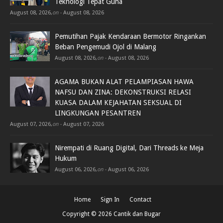
Teknologi Tepat Guna
August 08, 2026
,
on -
August 08, 2026
Pemutihan Pajak Kendaraan Bermotor Ringankan
Beban Pengemudi Ojol di Malang
August 08, 2026
,
on -
August 08, 2026
AGAMA BUKAN ALAT PELAMPIASAN HAWA
NAFSU DAN ZINA: DEKONSTRUKSI RELASI
KUASA DALAM KEJAHATAN SEKSUAL DI
LINGKUNGAN PESANTREN
August 07, 2026
,
on -
August 07, 2026
Nirempati di Ruang Digital, Dari Threads ke Meja
Hukum
August 06, 2026
,
on -
August 06, 2026
Home
Sign In
Contact
Copyright ©
2026
Cantik dan Bugar